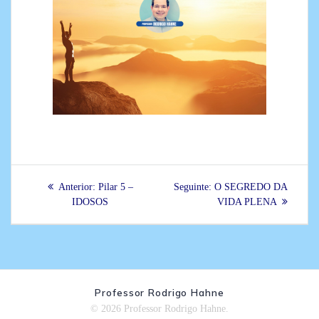
Navegação
Post
Post
Anterior:
Pilar 5 –
Seguinte:
O SEGREDO DA
de
anterior:
seguinte:
IDOSOS
VIDA PLENA
Post
Professor Rodrigo Hahne
© 2026 Professor Rodrigo Hahne.